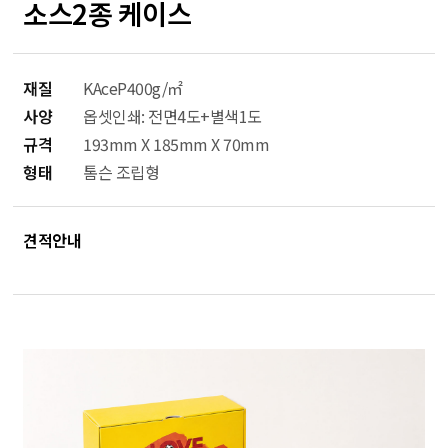
소스2종 케이스
재질
KAceP400g/㎡
사양
옵셋인쇄: 전면4도+별색1도
규격
193mm X 185mm X 70mm
형태
톰슨 조립형
견적안내