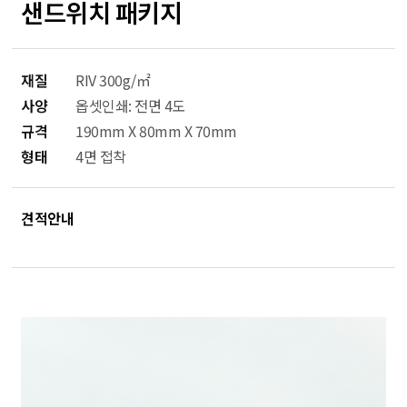
샌드위치 패키지
재질
RIV 300g/㎡
사양
옵셋인쇄: 전면 4도
규격
190mm X 80mm X 70mm
형태
4면 접착
견적안내