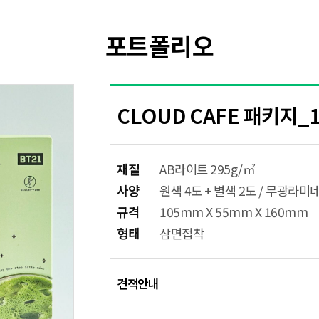
포트폴리오
CLOUD CAFE 패키지_
재질
AB라이트 295g/㎡
사양
원색 4도 + 별색 2도 / 무광라
규격
105mm X 55mm X 160mm
형태
삼면접착
견적안내