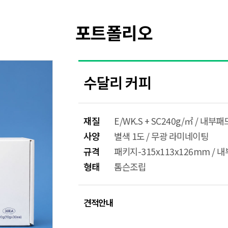
포트폴리오
수달리 커피
재질
E/WK.S + SC240g/㎡ / 내부패
사양
별색 1도 / 무광 라미네이팅
규격
패키지-315x113x126mm / 내
형태
톰슨조립
견적안내